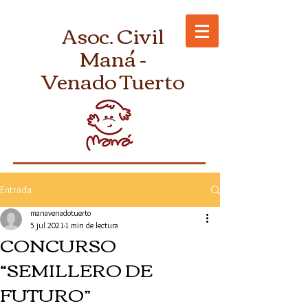
Asoc. Civil
Maná -
Venado Tuerto
Entrada
manavenadotuerto
5 jul 2021
1 min de lectura
CONCURSO
“SEMILLERO DE
FUTURO”