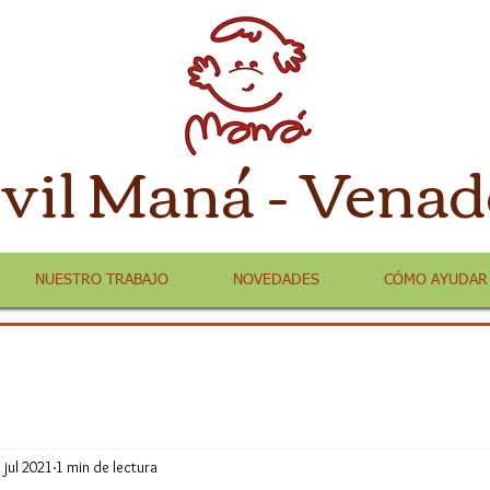
ivil Maná - Venad
NUESTRO TRABAJO
NOVEDADES
CÓMO AYUDAR
 jul 2021
1 min de lectura