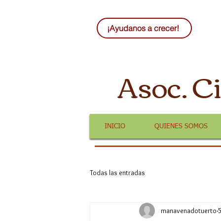
¡Ayudanos a crecer!
Asoc. C
INICIO
QUIENES SOMOS
Todas las entradas
manavenadotuerto
5